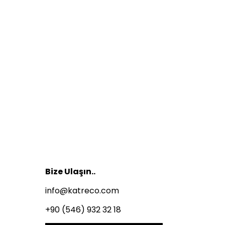
Bize Ulaşın..
info@katreco.com
+90 (546) 932 32 18