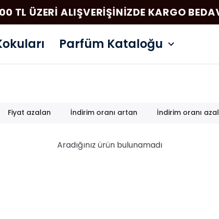
00 TL ÜZERI ALIŞVERIŞINIZDE KARGO BED
okuları
Parfüm Kataloğu
Fiyat azalan
İndirim oranı artan
İndirim oranı aza
Aradığınız ürün bulunamadı