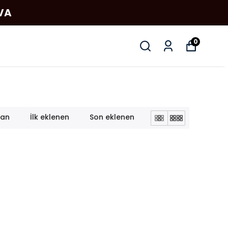
AVA
0
lan
İlk eklenen
Son eklenen