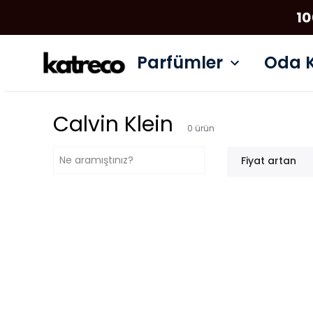
10
Parfümler
Oda K
Calvin Klein
0
ürün
Fiyat artan