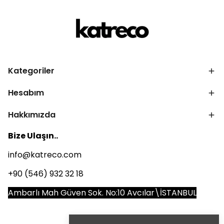
Kategoriler
Hesabım
Hakkımızda
Bize Ulaşın..
info@katreco.com
+90 (546) 932 32 18
Ambarlı Mah Güven Sok. No:10 Avcılar\İSTANBUL