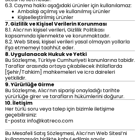
6.3. Cayma hakkı aşağıdaki ürünler için kullanılamaz:
Ambalajı açılmış ve kullanılmış ürünler
Kişiselleştirilmiş ürünler
7. Gizlilik ve Kişisel Verilerin Korunması
8.1. Alıcı’nın kişisel verileri, Gizlilik Politikası
kapsamında işlenmekte ve korunmaktadır.
8.2. Web Sitesi, kişisel verileri yasal olmayan yollarla
ifşa etmemeyi taahhüt eder.
8. Uygulanacak Hukuk ve Yetki
Bu Sözleşme, Türkiye Cumhuriyeti kanunlarına tabidir.
Taraflar arasında ortaya çıkabilecek ihtilaflarda
[Şehir/Tahkim] mahkemeleri ve icra daireleri
yetkilidir.
9. Yürürlüğe Girme
Bu Sözleşme, Alıcı’nın siparişi onayladığı tarihte
yürürlüğe girer ve tarafların hükümlerini doğurur.
10. İletişim
Her türlü soru veya talep için bizimle iletişime
geçebilirsiniz:
E-posta:
info@katreco.com
Bu Mesafeli Satış Sözleşmesi, Alıcı’nın Web Sitesi’ni
kullanmasıyla birlikte kabul edilmiş sayılır.