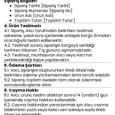
Sipariş Bilgileri
:
Sipariş Tarihi: [Sipariş Tarihi]
Sipariş Numarası: [Sipariş No]
Ürün Adı: [Ürün Adı]
Toplam Tutar: [Toplam Tutar]
4. Ürün Teslimatı
4.1. Sipariş, Alıcı tarafından belirtilen teslimat
adresine, yasal süre içerisinde anlaşalı kargo firmaları
aracılığıyla teslim edilecektir.
4.2. Teslimat süreci, siparişin kargoya verildiği
tarihten itibaren 7 iş gününü aşmamaktadır.
4.3. Teslimat, münhasıran Alıcı veya Alıcı’nın
yetkilendirdiği kişiye yapılacaktır.
5. Ödeme Şartları
5.1. Alıcı, siparişini oluştururken Web Sitesi’nde
belirtilen ödeme yöntemlerinden birini tercih edebilir.
5.2. Sipariş, toplam bedelin tam olarak ödenmesi
sonrasında işleme alınır.
6. Cayma Hakkı
6.1. Alıcı, ürünü teslim aldıktan sonra 14 (ondört) gün
içerisinde cayma hakkını kullanabilir.
6.2. Cayma hakkından yararlanmak için Alıcı, cayma
bildiriminin yazılı veya kalıcı veri saklayıcısıyla Web
Sitesi’ne iletmelidir.