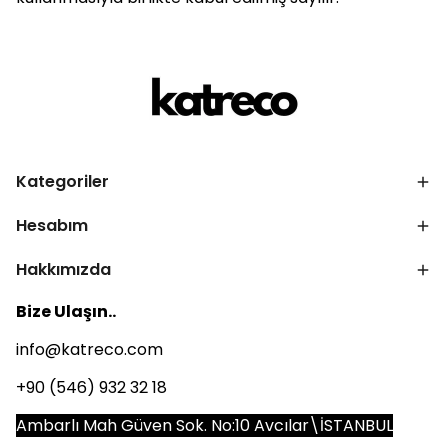
Kategoriler
Hesabım
Hakkımızda
Bize Ulaşın..
info@katreco.com
+90 (546) 932 32 18
Ambarlı Mah Güven Sok. No:10 Avcılar\İSTANBUL