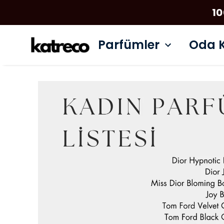
10
Parfümler
Oda K