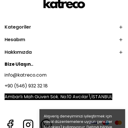
Kategoriler
Hesabım
Hakkımızda
Bize Ulaşın..
info@katreco.com
+90 (546) 932 32 18
Ambarlı Mah Güven Sok. No:10 Avcılar\İSTANBUL
Alışveriş deneyiminizi iyileştirmek için
yasal düzenlemelere uygun çerezler
(cookies) kullanıyoruz. Detaylı bilgiye