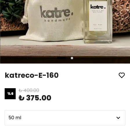
katreco-E-160
₺ 400.00
%
6
₺ 375.00