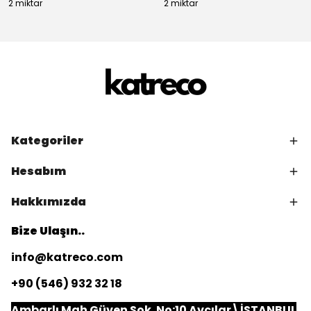
2 miktar
2 miktar
Kategoriler
Hesabım
Hakkımızda
Bize Ulaşın..
info@katreco.com
+90 (546) 932 32 18
Ambarlı Mah Güven Sok. No:10 Avcılar\İSTANBUL