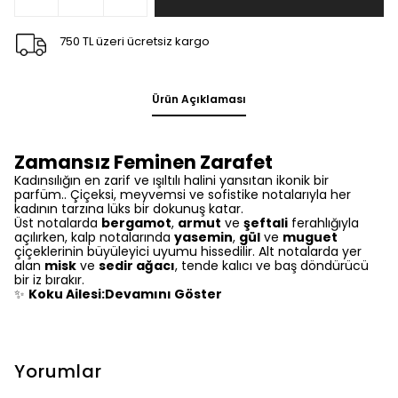
750 TL üzeri ücretsiz kargo
Ürün Açıklaması
Zamansız Feminen Zarafet
Kadınsılığın en zarif ve ışıltılı halini yansıtan ikonik bir
parfüm.. Çiçeksi, meyvemsi ve sofistike notalarıyla her
kadının tarzına lüks bir dokunuş katar.
Üst notalarda
bergamot
,
armut
ve
şeftali
ferahlığıyla
açılırken, kalp notalarında
yasemin
,
gül
ve
muguet
çiçeklerinin büyüleyici uyumu hissedilir. Alt notalarda yer
alan
misk
ve
sedir ağacı
, tende kalıcı ve baş döndürücü
bir iz bırakır.
✨
Koku Ailesi:Devamını Göster
Yorumlar